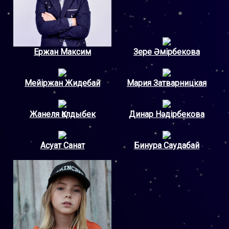
Ержан Максим
Зере Əмірбекова
Мейіржан Жидебай
Мария Затварницкая
Жанеля Қалдыбек
Динар Нәдірбекова
Асуат Санат
Бинура Саудабай