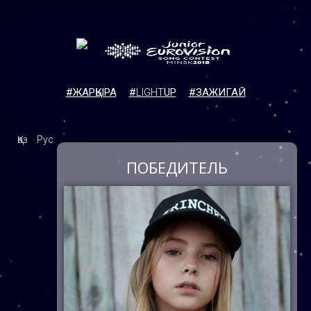
#ЖАРҚЫРА
#
LIGHT
UP
#ЗАЖИГАЙ
Қаз
Рус
ПОБЕДИТЕЛЬ