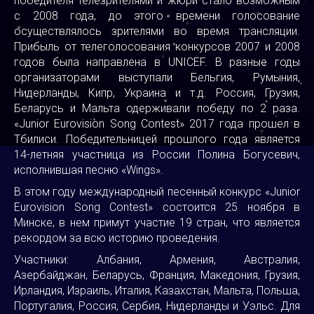
победителя телезрителями и жюри стало возможным
с 2008 года, до этого времени голосование
осуществлялось зрителями во время трансляции.
Прибыль от телеголосования конкурсов 2007 и 2008
годов была направлена в UNICEF. В разные годы
организаторами выступали Бельгия, Румыния,
Нидерланды, Кипр, Украина и т.д. Россия, Грузия,
Беларусь и Мальта одерживали победу по 2 раза.
«Junior Eurovision Song Contest» 2017 года прошел в
Тбилиси. Победительницей прошлого года является
14-летняя участница из России Полина Богусевич,
исполнившая песню «Wings».
В этом году международный песенный конкурс «Junior
Eurovision Song Contest» состоится 25 ноября в
Минске, в нем примут участие 19 стран, что является
рекордом за всю историю проведения.
Участники: Албания, Армения, Австралия,
Азербайджан, Беларусь, Франция, Македония, Грузия,
Ирландия, Израиль, Италия, Казахстан, Мальта, Польша,
Португалия, Россия, Сербия, Нидерланды и Уэльс. Для