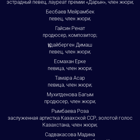
эстрадный певец, лауреат премии «Дарын», член жюри;
Бесбаев Мейрамбек
певец, член жюри;
Гайсин Ренат
продюсер, композитор;
Құдайберген Димаш
певец, член жюри;
Есмахан Ерке
певица, член жюри;
Тамара Асар
певица, член жюри;
Мухитденова Багым
продюсер, член жюри;
Рымбаева Роза
заслуженная артистка Казахской ССР, золотой голос
Казахстана, член жюри;
Садвакасова Мадина